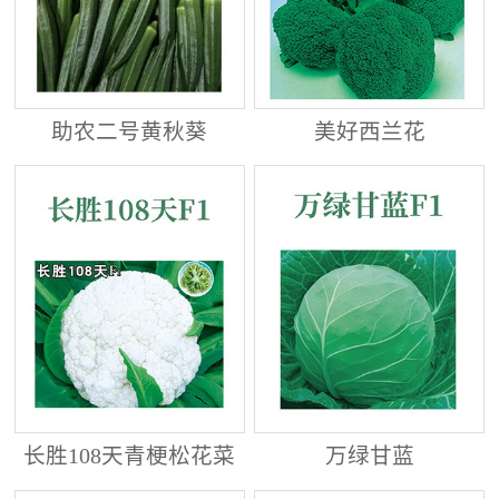
助农二号黄秋葵
美好西兰花
长胜108天青梗松花菜
万绿甘蓝