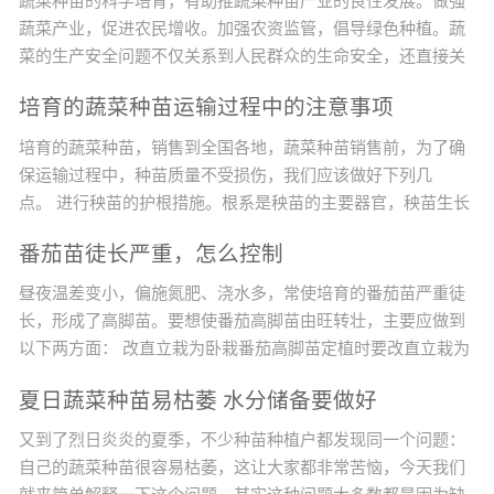
蔬菜种苗的科学培育，有助推蔬菜种苗产业的良性发展。做强
蔬菜产业，促进农民增收。加强农资监管，倡导绿色种植。蔬
菜的生产安全问题不仅关系到人民群众的生命安全，还直接关
系到农业的增效、农民增收的问题。目前，影响农产品质量的
培育的蔬菜种苗运输过程中的注意事项
不安全因素绝大多数来源于农药的违规使用，而农药化肥的最
终使用者是广大农民，他们是农产品质量安全的最终决定者，
培育的蔬菜种苗，销售到全国各地，蔬菜种苗销售前，为了确
因此，提高广大农民的农产品质量安全意识非常重要。改变种
保运输过程中，种苗质量不受损伤，我们应该做好下列几
植观念，实现蔬菜生产标...
点。 进行秧苗的护根措施。根系是秧苗的主要器官，秧苗生长
发育所需的矿质营养主要依靠根系来吸收。所以，保护好根系
番茄苗徒长严重，怎么控制
是培育壮苗的基础。在育苗过程中，要创造良好的条件，促使
秧苗根系的发育和根系的发达。但是，秧苗起苗时根系会受到
昼夜温差变小，偏施氮肥、浇水多，常使培育的番茄苗严重徒
一定的损伤，秧苗在运输过程中更容易伤根，根系损伤后的秧
长，形成了高脚苗。要想使番茄高脚苗由旺转壮，主要应做到
苗会影响成活率...
以下两方面： 改直立栽为卧栽番茄高脚苗定植时要改直立栽为
卧栽。卧栽是将番茄高脚苗的大部分茎斜卧栽到土壤中，只让
夏日蔬菜种苗易枯萎 水分储备要做好
其上部适宜高度的茎露在土壤表面。若直立栽，番茄不仅生长
慢，病害多，而且产量低。若卧栽，埋在土壤中的茎可以生
又到了烈日炎炎的夏季，不少种苗种植户都发现同一个问题：
根，形成发达的根系，增强植株对土壤养分的吸收、利用能
自己的蔬菜种苗很容易枯萎，这让大家都非常苦恼，今天我们
力，番茄不仅前...