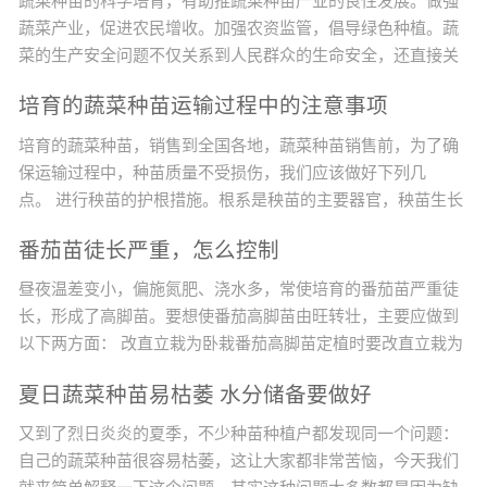
蔬菜种苗的科学培育，有助推蔬菜种苗产业的良性发展。做强
蔬菜产业，促进农民增收。加强农资监管，倡导绿色种植。蔬
菜的生产安全问题不仅关系到人民群众的生命安全，还直接关
系到农业的增效、农民增收的问题。目前，影响农产品质量的
培育的蔬菜种苗运输过程中的注意事项
不安全因素绝大多数来源于农药的违规使用，而农药化肥的最
终使用者是广大农民，他们是农产品质量安全的最终决定者，
培育的蔬菜种苗，销售到全国各地，蔬菜种苗销售前，为了确
因此，提高广大农民的农产品质量安全意识非常重要。改变种
保运输过程中，种苗质量不受损伤，我们应该做好下列几
植观念，实现蔬菜生产标...
点。 进行秧苗的护根措施。根系是秧苗的主要器官，秧苗生长
发育所需的矿质营养主要依靠根系来吸收。所以，保护好根系
番茄苗徒长严重，怎么控制
是培育壮苗的基础。在育苗过程中，要创造良好的条件，促使
秧苗根系的发育和根系的发达。但是，秧苗起苗时根系会受到
昼夜温差变小，偏施氮肥、浇水多，常使培育的番茄苗严重徒
一定的损伤，秧苗在运输过程中更容易伤根，根系损伤后的秧
长，形成了高脚苗。要想使番茄高脚苗由旺转壮，主要应做到
苗会影响成活率...
以下两方面： 改直立栽为卧栽番茄高脚苗定植时要改直立栽为
卧栽。卧栽是将番茄高脚苗的大部分茎斜卧栽到土壤中，只让
夏日蔬菜种苗易枯萎 水分储备要做好
其上部适宜高度的茎露在土壤表面。若直立栽，番茄不仅生长
慢，病害多，而且产量低。若卧栽，埋在土壤中的茎可以生
又到了烈日炎炎的夏季，不少种苗种植户都发现同一个问题：
根，形成发达的根系，增强植株对土壤养分的吸收、利用能
自己的蔬菜种苗很容易枯萎，这让大家都非常苦恼，今天我们
力，番茄不仅前...