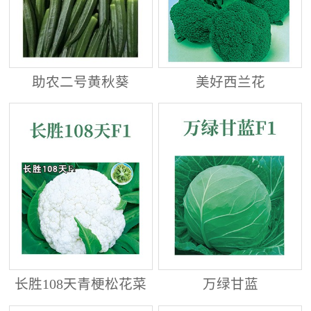
助农二号黄秋葵
美好西兰花
长胜108天青梗松花菜
万绿甘蓝