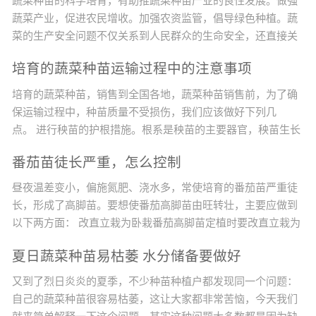
蔬菜种苗的科学培育，有助推蔬菜种苗产业的良性发展。做强
蔬菜产业，促进农民增收。加强农资监管，倡导绿色种植。蔬
菜的生产安全问题不仅关系到人民群众的生命安全，还直接关
系到农业的增效、农民增收的问题。目前，影响农产品质量的
培育的蔬菜种苗运输过程中的注意事项
不安全因素绝大多数来源于农药的违规使用，而农药化肥的最
终使用者是广大农民，他们是农产品质量安全的最终决定者，
培育的蔬菜种苗，销售到全国各地，蔬菜种苗销售前，为了确
因此，提高广大农民的农产品质量安全意识非常重要。改变种
保运输过程中，种苗质量不受损伤，我们应该做好下列几
植观念，实现蔬菜生产标...
点。 进行秧苗的护根措施。根系是秧苗的主要器官，秧苗生长
发育所需的矿质营养主要依靠根系来吸收。所以，保护好根系
番茄苗徒长严重，怎么控制
是培育壮苗的基础。在育苗过程中，要创造良好的条件，促使
秧苗根系的发育和根系的发达。但是，秧苗起苗时根系会受到
昼夜温差变小，偏施氮肥、浇水多，常使培育的番茄苗严重徒
一定的损伤，秧苗在运输过程中更容易伤根，根系损伤后的秧
长，形成了高脚苗。要想使番茄高脚苗由旺转壮，主要应做到
苗会影响成活率...
以下两方面： 改直立栽为卧栽番茄高脚苗定植时要改直立栽为
卧栽。卧栽是将番茄高脚苗的大部分茎斜卧栽到土壤中，只让
夏日蔬菜种苗易枯萎 水分储备要做好
其上部适宜高度的茎露在土壤表面。若直立栽，番茄不仅生长
慢，病害多，而且产量低。若卧栽，埋在土壤中的茎可以生
又到了烈日炎炎的夏季，不少种苗种植户都发现同一个问题：
根，形成发达的根系，增强植株对土壤养分的吸收、利用能
自己的蔬菜种苗很容易枯萎，这让大家都非常苦恼，今天我们
力，番茄不仅前...