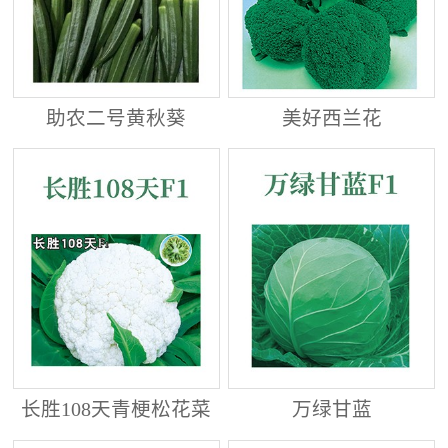
助农二号黄秋葵
美好西兰花
长胜108天青梗松花菜
万绿甘蓝