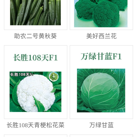
助农二号黄秋葵
美好西兰花
长胜108天青梗松花菜
万绿甘蓝