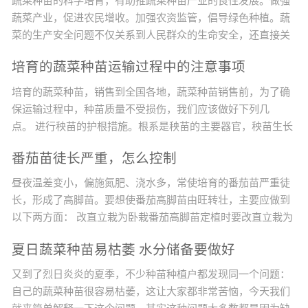
蔬菜种苗的科学培育，有助推蔬菜种苗产业的良性发展。做强
蔬菜产业，促进农民增收。加强农资监管，倡导绿色种植。蔬
菜的生产安全问题不仅关系到人民群众的生命安全，还直接关
系到农业的增效、农民增收的问题。目前，影响农产品质量的
培育的蔬菜种苗运输过程中的注意事项
不安全因素绝大多数来源于农药的违规使用，而农药化肥的最
终使用者是广大农民，他们是农产品质量安全的最终决定者，
培育的蔬菜种苗，销售到全国各地，蔬菜种苗销售前，为了确
因此，提高广大农民的农产品质量安全意识非常重要。改变种
保运输过程中，种苗质量不受损伤，我们应该做好下列几
植观念，实现蔬菜生产标...
点。 进行秧苗的护根措施。根系是秧苗的主要器官，秧苗生长
发育所需的矿质营养主要依靠根系来吸收。所以，保护好根系
番茄苗徒长严重，怎么控制
是培育壮苗的基础。在育苗过程中，要创造良好的条件，促使
秧苗根系的发育和根系的发达。但是，秧苗起苗时根系会受到
昼夜温差变小，偏施氮肥、浇水多，常使培育的番茄苗严重徒
一定的损伤，秧苗在运输过程中更容易伤根，根系损伤后的秧
长，形成了高脚苗。要想使番茄高脚苗由旺转壮，主要应做到
苗会影响成活率...
以下两方面： 改直立栽为卧栽番茄高脚苗定植时要改直立栽为
卧栽。卧栽是将番茄高脚苗的大部分茎斜卧栽到土壤中，只让
夏日蔬菜种苗易枯萎 水分储备要做好
其上部适宜高度的茎露在土壤表面。若直立栽，番茄不仅生长
慢，病害多，而且产量低。若卧栽，埋在土壤中的茎可以生
又到了烈日炎炎的夏季，不少种苗种植户都发现同一个问题：
根，形成发达的根系，增强植株对土壤养分的吸收、利用能
自己的蔬菜种苗很容易枯萎，这让大家都非常苦恼，今天我们
力，番茄不仅前...