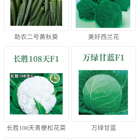
助农二号黄秋葵
美好西兰花
长胜108天青梗松花菜
万绿甘蓝