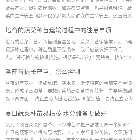
蔬菜种苗的科学培育，有助推蔬菜种苗产业的良性发展。做强
蔬菜产业，促进农民增收。加强农资监管，倡导绿色种植。蔬
菜的生产安全问题不仅关系到人民群众的生命安全，还直接关
系到农业的增效、农民增收的问题。目前，影响农产品质量的
培育的蔬菜种苗运输过程中的注意事项
不安全因素绝大多数来源于农药的违规使用，而农药化肥的最
终使用者是广大农民，他们是农产品质量安全的最终决定者，
培育的蔬菜种苗，销售到全国各地，蔬菜种苗销售前，为了确
因此，提高广大农民的农产品质量安全意识非常重要。改变种
保运输过程中，种苗质量不受损伤，我们应该做好下列几
植观念，实现蔬菜生产标...
点。 进行秧苗的护根措施。根系是秧苗的主要器官，秧苗生长
发育所需的矿质营养主要依靠根系来吸收。所以，保护好根系
番茄苗徒长严重，怎么控制
是培育壮苗的基础。在育苗过程中，要创造良好的条件，促使
秧苗根系的发育和根系的发达。但是，秧苗起苗时根系会受到
昼夜温差变小，偏施氮肥、浇水多，常使培育的番茄苗严重徒
一定的损伤，秧苗在运输过程中更容易伤根，根系损伤后的秧
长，形成了高脚苗。要想使番茄高脚苗由旺转壮，主要应做到
苗会影响成活率...
以下两方面： 改直立栽为卧栽番茄高脚苗定植时要改直立栽为
卧栽。卧栽是将番茄高脚苗的大部分茎斜卧栽到土壤中，只让
夏日蔬菜种苗易枯萎 水分储备要做好
其上部适宜高度的茎露在土壤表面。若直立栽，番茄不仅生长
慢，病害多，而且产量低。若卧栽，埋在土壤中的茎可以生
又到了烈日炎炎的夏季，不少种苗种植户都发现同一个问题：
根，形成发达的根系，增强植株对土壤养分的吸收、利用能
自己的蔬菜种苗很容易枯萎，这让大家都非常苦恼，今天我们
力，番茄不仅前...