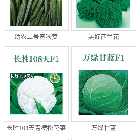
助农二号黄秋葵
美好西兰花
长胜108天青梗松花菜
万绿甘蓝