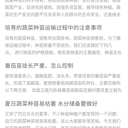
蔬菜种苗的科学培育，有助推蔬菜种苗产业的良性发展。做强
蔬菜产业，促进农民增收。加强农资监管，倡导绿色种植。蔬
菜的生产安全问题不仅关系到人民群众的生命安全，还直接关
系到农业的增效、农民增收的问题。目前，影响农产品质量的
培育的蔬菜种苗运输过程中的注意事项
不安全因素绝大多数来源于农药的违规使用，而农药化肥的最
终使用者是广大农民，他们是农产品质量安全的最终决定者，
培育的蔬菜种苗，销售到全国各地，蔬菜种苗销售前，为了确
因此，提高广大农民的农产品质量安全意识非常重要。改变种
保运输过程中，种苗质量不受损伤，我们应该做好下列几
植观念，实现蔬菜生产标...
点。 进行秧苗的护根措施。根系是秧苗的主要器官，秧苗生长
发育所需的矿质营养主要依靠根系来吸收。所以，保护好根系
番茄苗徒长严重，怎么控制
是培育壮苗的基础。在育苗过程中，要创造良好的条件，促使
秧苗根系的发育和根系的发达。但是，秧苗起苗时根系会受到
昼夜温差变小，偏施氮肥、浇水多，常使培育的番茄苗严重徒
一定的损伤，秧苗在运输过程中更容易伤根，根系损伤后的秧
长，形成了高脚苗。要想使番茄高脚苗由旺转壮，主要应做到
苗会影响成活率...
以下两方面： 改直立栽为卧栽番茄高脚苗定植时要改直立栽为
卧栽。卧栽是将番茄高脚苗的大部分茎斜卧栽到土壤中，只让
夏日蔬菜种苗易枯萎 水分储备要做好
其上部适宜高度的茎露在土壤表面。若直立栽，番茄不仅生长
慢，病害多，而且产量低。若卧栽，埋在土壤中的茎可以生
又到了烈日炎炎的夏季，不少种苗种植户都发现同一个问题：
根，形成发达的根系，增强植株对土壤养分的吸收、利用能
自己的蔬菜种苗很容易枯萎，这让大家都非常苦恼，今天我们
力，番茄不仅前...