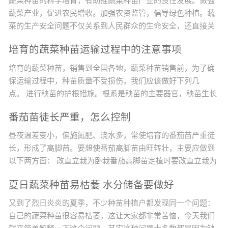
蔬菜种苗的科学培育，有助推蔬菜种苗产业的良性发展。做强
蔬菜产业，促进农民增收。加强农资监管，倡导绿色种植。蔬
菜的生产安全问题不仅关系到人民群众的生命安全，还直接关
系到农业的增效、农民增收的问题。目前，影响农产品质量的
培育的蔬菜种苗运输过程中的注意事项
不安全因素绝大多数来源于农药的违规使用，而农药化肥的最
终使用者是广大农民，他们是农产品质量安全的最终决定者，
培育的蔬菜种苗，销售到全国各地，蔬菜种苗销售前，为了确
因此，提高广大农民的农产品质量安全意识非常重要。改变种
保运输过程中，种苗质量不受损伤，我们应该做好下列几
植观念，实现蔬菜生产标...
点。 进行秧苗的护根措施。根系是秧苗的主要器官，秧苗生长
发育所需的矿质营养主要依靠根系来吸收。所以，保护好根系
番茄苗徒长严重，怎么控制
是培育壮苗的基础。在育苗过程中，要创造良好的条件，促使
秧苗根系的发育和根系的发达。但是，秧苗起苗时根系会受到
昼夜温差变小，偏施氮肥、浇水多，常使培育的番茄苗严重徒
一定的损伤，秧苗在运输过程中更容易伤根，根系损伤后的秧
长，形成了高脚苗。要想使番茄高脚苗由旺转壮，主要应做到
苗会影响成活率...
以下两方面： 改直立栽为卧栽番茄高脚苗定植时要改直立栽为
卧栽。卧栽是将番茄高脚苗的大部分茎斜卧栽到土壤中，只让
夏日蔬菜种苗易枯萎 水分储备要做好
其上部适宜高度的茎露在土壤表面。若直立栽，番茄不仅生长
慢，病害多，而且产量低。若卧栽，埋在土壤中的茎可以生
又到了烈日炎炎的夏季，不少种苗种植户都发现同一个问题：
根，形成发达的根系，增强植株对土壤养分的吸收、利用能
自己的蔬菜种苗很容易枯萎，这让大家都非常苦恼，今天我们
力，番茄不仅前...