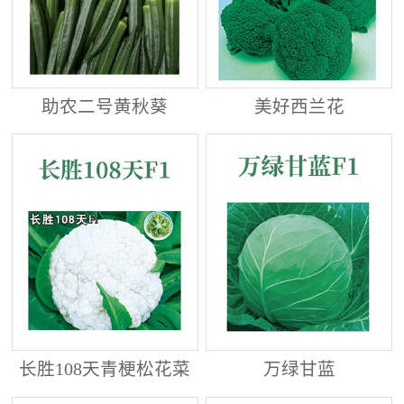
助农二号黄秋葵
美好西兰花
长胜108天青梗松花菜
万绿甘蓝