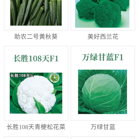
助农二号黄秋葵
美好西兰花
长胜108天青梗松花菜
万绿甘蓝