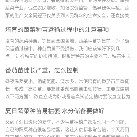
蔬菜种苗的科学培育，有助推蔬菜种苗产业的良性发展。做强
蔬菜产业，促进农民增收。加强农资监管，倡导绿色种植。蔬
菜的生产安全问题不仅关系到人民群众的生命安全，还直接关
系到农业的增效、农民增收的问题。目前，影响农产品质量的
培育的蔬菜种苗运输过程中的注意事项
不安全因素绝大多数来源于农药的违规使用，而农药化肥的最
终使用者是广大农民，他们是农产品质量安全的最终决定者，
培育的蔬菜种苗，销售到全国各地，蔬菜种苗销售前，为了确
因此，提高广大农民的农产品质量安全意识非常重要。改变种
保运输过程中，种苗质量不受损伤，我们应该做好下列几
植观念，实现蔬菜生产标...
点。 进行秧苗的护根措施。根系是秧苗的主要器官，秧苗生长
发育所需的矿质营养主要依靠根系来吸收。所以，保护好根系
番茄苗徒长严重，怎么控制
是培育壮苗的基础。在育苗过程中，要创造良好的条件，促使
秧苗根系的发育和根系的发达。但是，秧苗起苗时根系会受到
昼夜温差变小，偏施氮肥、浇水多，常使培育的番茄苗严重徒
一定的损伤，秧苗在运输过程中更容易伤根，根系损伤后的秧
长，形成了高脚苗。要想使番茄高脚苗由旺转壮，主要应做到
苗会影响成活率...
以下两方面： 改直立栽为卧栽番茄高脚苗定植时要改直立栽为
卧栽。卧栽是将番茄高脚苗的大部分茎斜卧栽到土壤中，只让
夏日蔬菜种苗易枯萎 水分储备要做好
其上部适宜高度的茎露在土壤表面。若直立栽，番茄不仅生长
慢，病害多，而且产量低。若卧栽，埋在土壤中的茎可以生
又到了烈日炎炎的夏季，不少种苗种植户都发现同一个问题：
根，形成发达的根系，增强植株对土壤养分的吸收、利用能
自己的蔬菜种苗很容易枯萎，这让大家都非常苦恼，今天我们
力，番茄不仅前...