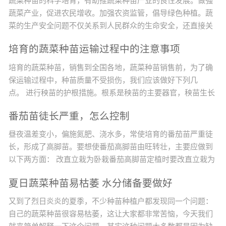
蔬菜种苗的科学培育，有助推蔬菜种苗产业的良性发展。做强
蔬菜产业，促进农民增收。加强农资监管，倡导绿色种植。蔬
菜的生产安全问题不仅关系到人民群众的生命安全，还直接关
系到农业的增效、农民增收的问题。目前，影响农产品质量的
培育的蔬菜种苗运输过程中的注意事项
不安全因素绝大多数来源于农药的违规使用，而农药化肥的最
终使用者是广大农民，他们是农产品质量安全的最终决定者，
培育的蔬菜种苗，销售到全国各地，蔬菜种苗销售前，为了确
因此，提高广大农民的农产品质量安全意识非常重要。改变种
保运输过程中，种苗质量不受损伤，我们应该做好下列几
植观念，实现蔬菜生产标...
点。 进行秧苗的护根措施。根系是秧苗的主要器官，秧苗生长
发育所需的矿质营养主要依靠根系来吸收。所以，保护好根系
番茄苗徒长严重，怎么控制
是培育壮苗的基础。在育苗过程中，要创造良好的条件，促使
秧苗根系的发育和根系的发达。但是，秧苗起苗时根系会受到
昼夜温差变小，偏施氮肥、浇水多，常使培育的番茄苗严重徒
一定的损伤，秧苗在运输过程中更容易伤根，根系损伤后的秧
长，形成了高脚苗。要想使番茄高脚苗由旺转壮，主要应做到
苗会影响成活率...
以下两方面： 改直立栽为卧栽番茄高脚苗定植时要改直立栽为
卧栽。卧栽是将番茄高脚苗的大部分茎斜卧栽到土壤中，只让
夏日蔬菜种苗易枯萎 水分储备要做好
其上部适宜高度的茎露在土壤表面。若直立栽，番茄不仅生长
慢，病害多，而且产量低。若卧栽，埋在土壤中的茎可以生
又到了烈日炎炎的夏季，不少种苗种植户都发现同一个问题：
根，形成发达的根系，增强植株对土壤养分的吸收、利用能
自己的蔬菜种苗很容易枯萎，这让大家都非常苦恼，今天我们
力，番茄不仅前...