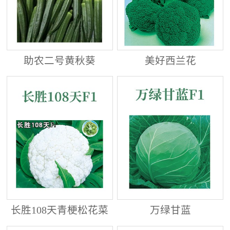
助农二号黄秋葵
美好西兰花
长胜108天青梗松花菜
万绿甘蓝